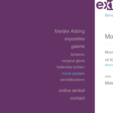
Behee
Marijke Abbing
Mo
exposities
galerie
Mooie
kinderen
uit 
vergane glorie
stuur
hollandse luchten
mooie plaatjes
2026
wereldkinderen
Mis
online winkel
contact